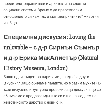
вредители, опрашители и архитекти на сложни
социални системи. Време е да преосмислим
отношението си към тях и към „неприятните“ животни
изобщо.
Специална дискусия: Loving the
unlovable – с д-р Сириън Съмнър
и д-р Ерика МакАлистър (Natural
History Museum, London)
Защо едни същества наричаме „сладки“, а други –
„гнусни“? Защо обичаме пандите, но мразим мухите? В
тази визуално и културно провокираща дискусия ще се
сблъскаме с предразсъдъците си и ще погледнем на
животинското царство с нови очи.