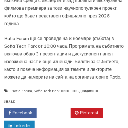
включва срещи с експертите зад проекта и ексклузивна
филмова премиера за този научнопопулярен проект,
който ще бъде представен официално през 2026
година.
Ratio Forum ще се проведе на 8 ноември (събота) в
Sofia Tech Park от 10:00 часа. Програмата на събитието
включва общо 3 презентации и дискусионен панел,
изложбена част и още изненади. Билети за събитието,
както и повече информация за темите и лекторите
можете да намерите на сайта на организаторите Ratio.
Ratio Forum
,
Sofia Tech Park
,
живот отвъд видимото
SHARE
Facebook
Twitter
Pinterest
Linkedin