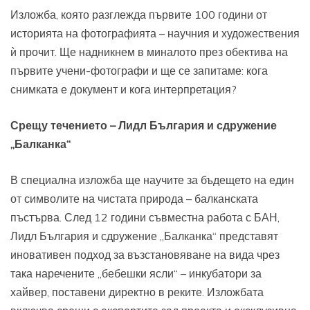
Изложба, която разглежда първите 100 години от
историята на фотографията – научния и художествения
ѝ прочит. Ще надникнем в миналото през обектива на
първите учени-фотографи и ще се запитаме: кога
снимката е документ и кога интерпретация?
Срещу течението – Лидл България и сдружение
„Балканка“
В специална изложба ще научите за бъдещето на един
от символите на чистата природа – балканската
пъстърва. След 12 години съвместна работа с БАН,
Лидл България и сдружение „Балканка“ представят
иновативен подход за възстановяване на вида чрез
така наречените „бебешки ясли“ – инкубатори за
хайвер, поставени директно в реките. Изложбата