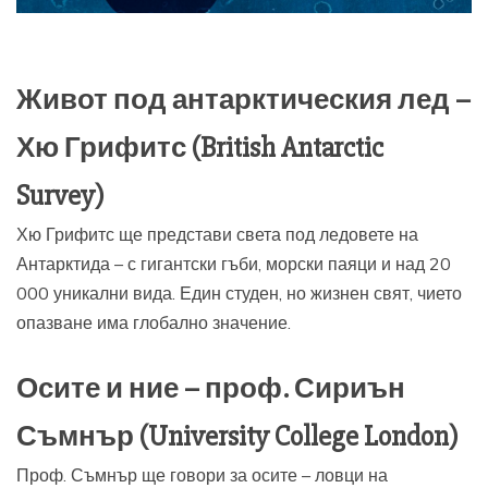
Живот под антарктическия лед –
Хю Грифитс (British Antarctic
Survey)
Хю Грифитс ще представи света под ледовете на
Антарктида – с гигантски гъби, морски паяци и над 20
000 уникални вида. Един студен, но жизнен свят, чието
опазване има глобално значение.
Осите и ние – проф. Сириън
Съмнър (University College London)
Проф. Съмнър ще говори за осите – ловци на