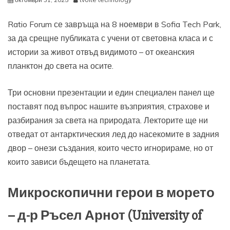
Ratio Forum се завръща на 8 ноември в Sofia Tech Park,
за да срещне публиката с учени от световна класа и с
истории за живот отвъд видимото – от океанския
планктон до света на осите.
Три основни презентации и един специален панел ще
поставят под въпрос нашите възприятия, страхове и
разбирания за света на природата. Лекторите ще ни
отведат от антарктическия лед до насекомите в задния
двор – онези създания, които често игнорираме, но от
които зависи бъдещето на планетата.
Микроскопични герои в морето
– д-р Ръсел Арнот (University of