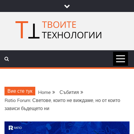
Skip
to
content
ТВОИТЕ
НОВИНИ ЗА ТЕХНОЛОГИИ И
НАУКА
ТЕХНОЛОГ
Вие сте тук
Home
Събития
Ratio Forum: Светове, които не виждаме, но от които
зависи бъдещето ни