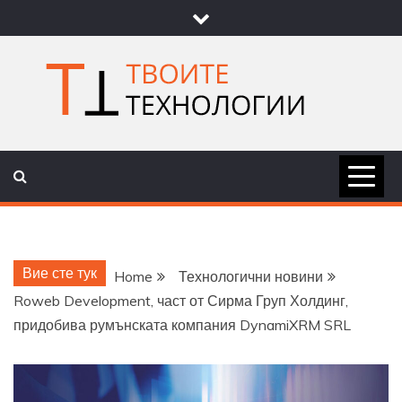
Skip
to
content
ТВОИТЕ
НОВИНИ ЗА ТЕХНОЛОГИИ И
НАУКА
ТЕХНОЛОГ
Вие сте тук
Home
Технологични новини
Roweb Development, част от Сирма Груп Холдинг,
придобива румънската компания DynamiXRM SRL