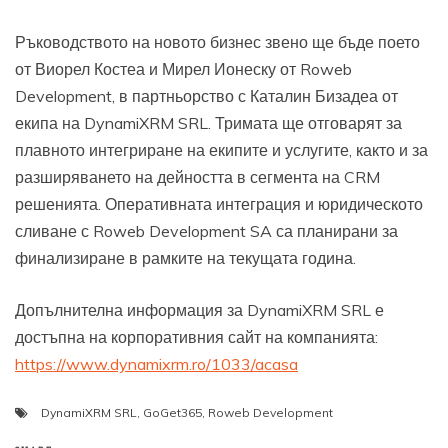
Ръководството на новото бизнес звено ще бъде поето
от Виорел Костеа и Мирел Ионеску от Roweb
Development, в партньорство с Каталин Бизадеа от
екипа на DynamiXRM SRL. Тримата ще отговарят за
плавното интегриране на екипите и услугите, както и за
разширяването на дейността в сегмента на CRM
решенията. Оперативната интеграция и юридическото
сливане с Roweb Development SA са планирани за
финализиране в рамките на текущата година.
Допълнителна информация за DynamiXRM SRL е
достъпна на корпоративния сайт на компанията:
https://www.dynamixrm.ro/1033/acasa
DynamiXRM SRL
,
GoGet365
,
Roweb Development