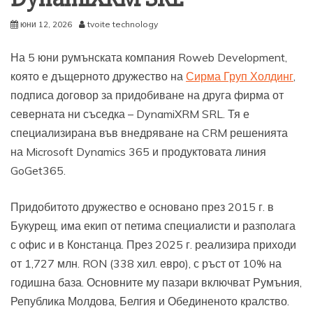
юни 12, 2026
tvoite technology
На 5 юни румънската компания Roweb Development,
която е дъщерното дружество на
Сирма Груп Холдинг
,
подписа договор за придобиване на друга фирма от
северната ни съседка – DynamiXRM SRL. Тя е
специализирана във внедряване на CRM решенията
на Microsoft Dynamics 365 и продуктовата линия
GoGet365.
Придобитото дружество е основано през 2015 г. в
Букурещ, има екип от петима специалисти и разполага
с офис и в Констанца. През 2025 г. реализира приходи
от 1,727 млн. RON (338 хил. евро), с ръст от 10% на
годишна база. Основните му пазари включват Румъния,
Република Молдова, Белгия и Обединеното кралство.