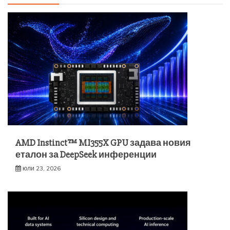
AMD Instinct™ MI355X GPU задава новия
еталон за DeepSeek инференции
юли 23, 2026