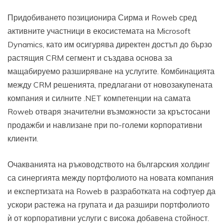
Придобиването позиционира Сирма и Roweb сред
активните участници в екосистемата на Microsoft
Dynamics, като им осигурява директен достъп до бързо
растящия CRM сегмент и създава основа за
мащабируемо разширяване на услугите. Комбинацията
между CRM решенията, предлагани от новозакупената
компания и силните .NET компетенции на самата
Roweb отваря значителни възможности за кръстосани
продажби и навлизане при по-големи корпоративни
клиенти.
Очакванията на ръководството на българския холдинг
са синергията между портфолиото на новата компания
и експертизата на Roweb в разработката на софтуер да
ускори растежа на групата и да разшири портфолиото
ѝ от корпоративни услуги с висока добавена стойност.