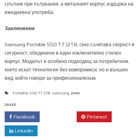
спътник при пътувания, а металният корпус издържа на
ежедневна употреба.
Заключение
Samsung Portable SSD T7 (2TB, син) съчетава скорост и
сигурност, обединени в един изключително стилен
корпус. Моделът е особено подходящ за потребители,
които искат технология без компромиси, но и външен
вид, който говори за професионализъм.
Portable SSD T7 2TB
,
samsung
,
ревю
SHARE
Facebook
Twitter
Pinterest
Linkedin