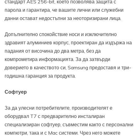
стандарт AES 256-bit, което позволява защита с
парола и гарантира, че вашите лични или служебни
данни остават недостъпни за неоторизирани лица.
Допълнително спокойствие носи и изключително
здравият алуминиев корпус, проектиран да издържа на
падания от височина до два метра, без да
компрометира информацията. За да затвърди
доверието в качеството си, Samsung предоставя и три-
годишна гаранция за продукта.
Софтуер
За да улесни потребителите, производителят е
оборудвал T7 с предварително инсталиран
специализиран софтуер, съвместим както с персонални
компютри, така и с Mac системи. Чрез него можете