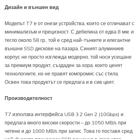
Дизайн и външен вид
Моделът T7 е от онези устройства, които се отличават с
минимализъм и прецизност. С дебелина от едва 8 мм. и
тегло около 58 гр., той е сред най-тънките и елегантни
външни SSD дискове на пазара. Синият алуминиев
корпус не просто изглежда модерно, той носи усещане
за премиум продукт, създаден за хора, които ценят
технологиите, но не правят компромис със стила.
Освен това продуктът се предлага и в сив цвят.
Производителност
T7 използва интерфейса USB 3.2 Gen 2 (10Gbps) и
предлага много високи скорости – до 1050 MB/s при
четене и до 1000 MB/s при запис. Това го поставя сред