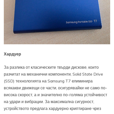
Хардуер
За разлика от класическите твърди дискове, които
разчитат на механични компоненти, Solid State Drive
(SSD) технологията на Samsung T7 елиминира
всякакви движещи се части, осигурявайки не само по-
висока скорост, а и значително по-голяма устойчивост
на удари и вибрации. За максимална сигурност,
устройството предлага хардуерно криптиране чрез