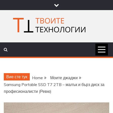
Skip
to
content
ТВОИТЕ
НОВИНИ ЗА ТЕХНОЛОГИИ И
НАУКА
ТЕХНОЛОГ
Вие сте тук
Home
Моите джаджи
Samsung Portable SSD T7 2TB – малък и бърз диск за
професионалисти (Ревю)