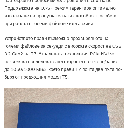
най-бързите преносими SSD решения в своя клас.
Поддръжката на UASP режим гарантира оптимално
използване на пропускателната способност, особено
при работа с големи файлове или архиви.
Устройството прави възможно прехвърлянето на
големи файлове за секунди с високата скорост на USB
3.2 Gen2 на T7. Вградената технология PCIe NVMe
позволява последователни скорости на четене/запис
до 1050/1000 MB/s, което прави T7 почти два пъти по-
бърз от предходния модел T5.