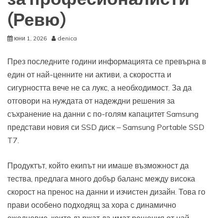
(Ревю)
юни 1, 2026
denica
През последните години информацията се превърна в
един от най-ценните ни активи, а скоростта и
сигурността вече не са лукс, а необходимост. За да
отговори на нуждата от надеждни решения за
съхранение на данни с по-голям капацитет Samsung
представи новия си SSD диск – Samsung Portable SSD
T7.
Продуктът, който екипът ни имаше възможност да
тества, предлага много добър баланс между висока
скорост на пренос на данни и изчистен дизайн. Това го
прави особено подходящ за хора с динамично
ежедневие, които държат да имат решения от най-