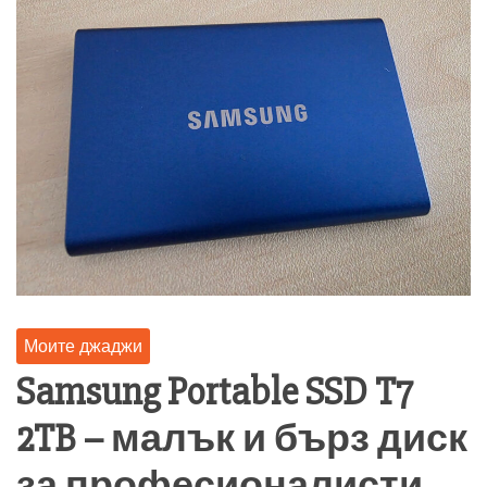
Моите джаджи
Samsung Portable SSD T7
2TB – малък и бърз диск
за професионалисти