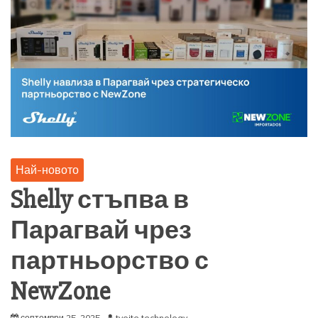
Най-новото
Shelly стъпва в
Парагвай чрез
партньорство с
NewZone
септември 25, 2025
tvoite technology