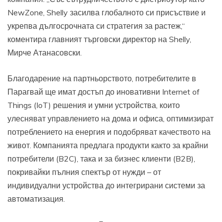
NewZone, Shelly засилва глобалното си присъствие и
укрепва дългосрочната си стратегия за растеж,“
коментира главният търговски директор на Shelly,
Мирче Атанасовски.
Благодарение на партньорството, потребителите в
Парагвай ще имат достъп до иновативни Internet of
Things (IoT) решения и умни устройства, които
улесняват управлението на дома и офиса, оптимизират
потреблението на енергия и подобряват качеството на
живот. Компанията предлага продукти както за крайни
потребители (B2C), така и за бизнес клиенти (B2B),
покривайки пълния спектър от нужди – от
индивидуални устройства до интегрирани системи за
автоматизация.