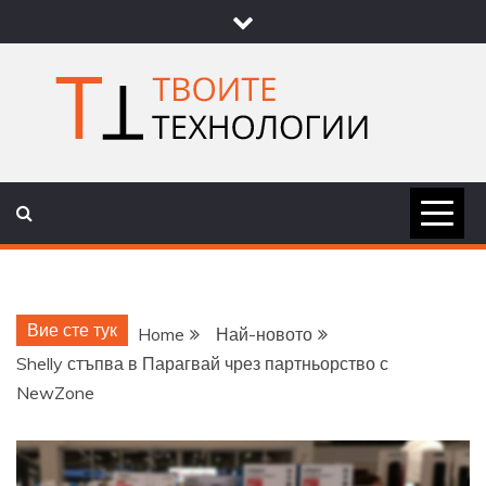
Skip
to
content
ТВОИТЕ
НОВИНИ ЗА ТЕХНОЛОГИИ И
НАУКА
ТЕХНОЛОГ
Вие сте тук
Home
Най-новото
Shelly стъпва в Парагвай чрез партньорство с
NewZone