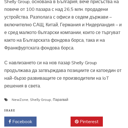
Shelly Group, основана в България, вече присъства на
повече от 100 пазара с над 26,5 млн. продадени
устройства. Разполага с офиси в седем държави –
включително САЩ, Китай, Германия и Нидерландия – и
е сред малкото български компании, които се търгуват
както на Българската фондова борса, така и на
Франкфуртската фондова борса.
С навлизането си на нов пазар Shelly Group
продължава да затвърждава позициите си катоедин от
най-бързо развиващите се производители на IoT
решения в света.
NewZone
,
Shelly Group
,
Парагвай
SHARE
Facebook
Twitter
Pinterest