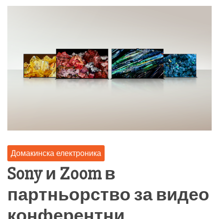
Домакинска електроника
Sony и Zoom в
партньорство за видео
конферентни