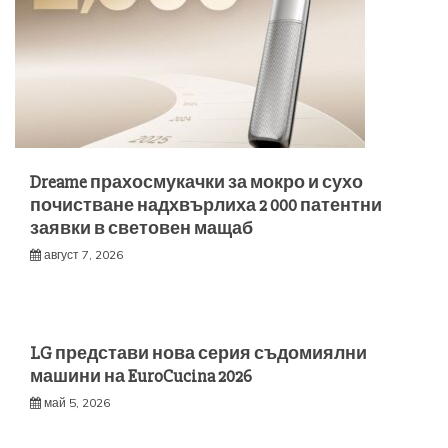
Dreame прахосмукачки за мокро и сухо
почистване надхвърлиха 2 000 патентни
заявки в световен мащаб
август 7, 2026
LG представи нова серия съдомиялни
машини на EuroCucina 2026
май 5, 2026