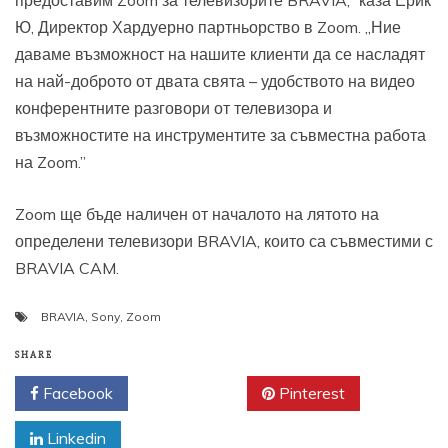
предоставим Zoom за телевизорите BRAVIA,” каза Ерик
Ю, Директор Хардуерно партньорство в Zoom. „Ние
даваме възможност на нашите клиенти да се насладят
на най-доброто от двата свята – удобството на видео
конферентните разговори от телевизора и
възможностите на инструментите за съвместна работа
на Zoom.”
Zoom ще бъде наличен от началото на лятото на
определени телевизори BRAVIA, които са съвместими с
BRAVIA CAM.
BRAVIA
,
Sony
,
Zoom
SHARE
Facebook
Twitter
Pinterest
Linkedin