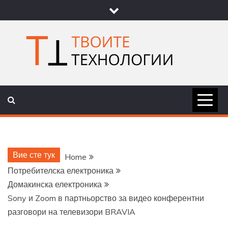
Skip
to
content
ТВОИТЕ
НОВИНИ ЗА ТЕХНОЛОГИИ И
НАУКА
ТЕХНОЛОГ
Вие сте тук
Home
Потребителска електроника
Домакинска електроника
Sony и Zoom в партньорство за видео конферентни
разговори на телевизори BRAVIA