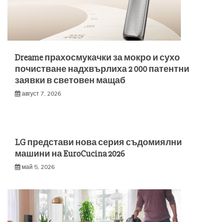
Dreame прахосмукачки за мокро и сухо
почистване надхвърлиха 2 000 патентни
заявки в световен мащаб
август 7, 2026
LG представи нова серия съдомиялни
машини на EuroCucina 2026
май 5, 2026