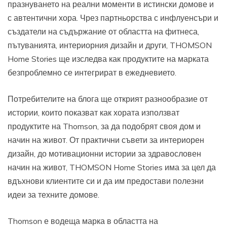
празнуването на реални моменти в истински домове и
с автентични хора. Чрез партньорства с инфлуенсъри и
създатели на съдържание от областта на фитнеса,
пътуванията, интериорния дизайн и други, THOMSON
Home Stories ще изследва как продуктите на марката
безпроблемно се интегрират в ежедневието.
Потребителите на блога ще открият разнообразие от
истории, които показват как хората използват
продуктите на Thomson, за да подобрят своя дом и
начин на живот. От практични съвети за интериорен
дизайн, до мотивационни истории за здравословен
начин на живот, THOMSON Home Stories има за цел да
вдъхнови клиентите си и да им предостави полезни
идеи за техните домове.
Thomson е водеща марка в областта на