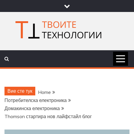
Skip
to
content
ТВОИТЕ
НОВИНИ ЗА ТЕХНОЛОГИИ И
НАУКА
ТЕХНОЛОГ
Вие сте тук
Home
Потребителска електроника
Домакинска електроника
Thomson стартира нов лайфстайл блог