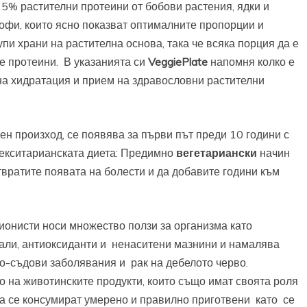
25% растителни протеини от бобови растения, ядки и
офи, които ясно показват оптималните пропорции и
и храни на растителна основа, така че всяка порция да е
е протеини. В указанията си
VeggiePlate
напомня колко е
на хидратация и прием на здравословни растителни
ен произход, се появява за първи път преди 10 години с
лекситарианската диета: Предимно
вегетариански
начин
твратите появата на болести и да добавите години към
ионисти носи множество ползи за организма като
али, антиоксиданти и ненаситени мазнини и намалява
но-съдови заболявания и рак на дебелото черво.
о на животинските продукти, които също имат своята роля
да се консумират умерено и правилно приготвени като се