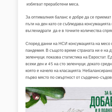
избягват преработени меса
.
За оптималния баланс е добре да се приемат
пъти на ден като се съблюдава консумацията н
въглехидрати да е в точните количества спр
Според данни на НСИ консумацията на месо в
пандемия. В същото време страната ни е на 
зеленчуци, показва статистика на Евростат. 
всеки ден и 45 на сто зеленчуци, докато сред
която е начело на класацията. Небалансирано
първо място по смъртност от сърдечно-съдов