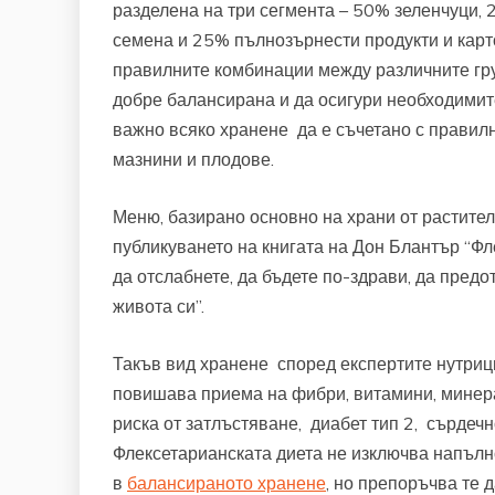
разделена на три сегмента – 50% зеленчуци, 
семена и 25% пълнозърнести продукти и карт
правилните комбинации между различните груп
добре балансирана и да осигури необходимит
важно всяко хранене да е съчетано с правил
мазнини и плодове.
Меню, базирано основно на храни от растител
публикуването на книгата на Дон Блантър “Ф
да отслабнете, да бъдете по-здрави, да предо
живота си”.
Такъв вид хранене според експертите нутриц
повишава приема на фибри, витамини, минер
риска от затлъстяване, диабет тип 2, сърдеч
Флексетарианската диета не изключва напълн
в
балансираното хранене
, но препоръчва те 