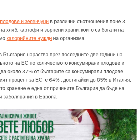
плодове и зеленчуци
в различни съотношения поне 3
а хляб, картофи и зърнени храни, които са богати на
ямо
калорийните нужди
на организма.
 България нараства през последните две години на
дъното на ЕС по количеството консумирани плодове и
Едва около 37% от българите са консумирали плодове
ният процент за ЕС е 64% , достигайки до 85% в Италия,
то хранене е една от причините България да бъде на
и заболявания в Европа.