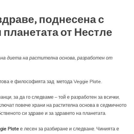
я здраве, поднесена с
и планетата от Нестле
на диета на растителна основа, разработен от
това е философията зад метода Veggie Plate.
ци, за да го следваме – той е разработен за всички,
ключат повече храни на растителна основа в седмичното
бственото си здраве и за здравето на планетата.
gie Plate
е лесен за разбиране и следване. Чинията е