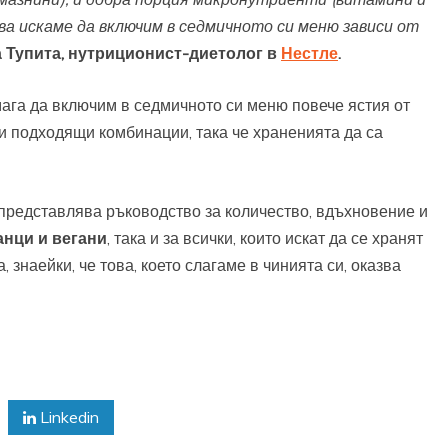
ва искаме да включим в седмичното си меню зависи от
 Тупита, нутриционист-диетолог в
Нестле
.
мага да включим в седмичното си меню повече ястия от
и подходящи комбинации, така че храненията да са
 представлява ръководство за количество, вдъхновение и
анци и вегани
, така и за всички, които искат да се хранят
 знаейки, че това, което слагаме в чинията си, оказва
Linkedin