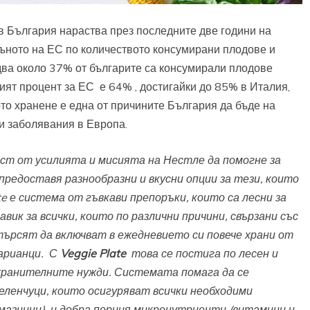
 България нараства през последните две години на
дъното на ЕС по количеството консумирани плодове и
Едва около 37% от българите са консумирали плодове
ният процент за ЕС е 64% , достигайки до 85% в Италия,
то хранене е една от причините България да бъде на
и заболявания в Европа.
ст от усилията и мисията на Нестле да помогне за
редоставя разнообразни и вкусни опции за тези, които
te
е система от гъвкави препоръки, които са лесни за
вик за всички, които по различни причини, свързани със
 търсят да включват в ежедневието си повече храни от
арианци. С
Veggie Plate
това се постига по лесен и
и хранителните нужди. Системата помага да се
еленчуци, които осигуряват всички необходими
мазнини), и добра порция микронутриенти (витамини и