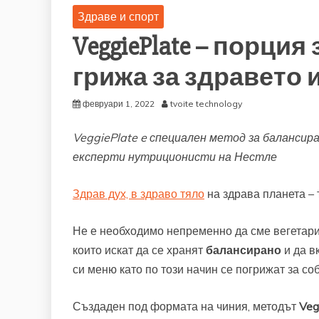
Здраве и спорт
VeggiePlate – порци
грижа за здравето 
февруари 1, 2022
tvoite technology
V
eggiePlate e
специален метод за балансира
експерти нутриционисти на Нестле
Здрав дух, в здраво тяло
на здрава планета – 
Не е необходимо непременно да сме вегетариан
които искат да се хранят
балансирано
и да в
си меню като по този начин се погрижат за со
Създаден под формата на чиния, методът
Veg