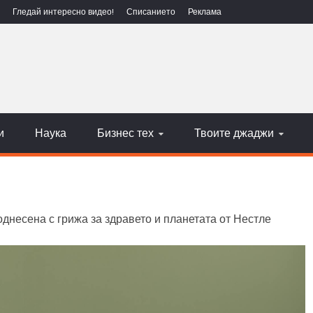
Гледай интересно видео!
Списанието
Реклама
ЕХНОЛОГИИ
НАУКА
и
Наука
Бизнес тех
Твоите джаджи
однесена с грижа за здравето и планетата от Нестле