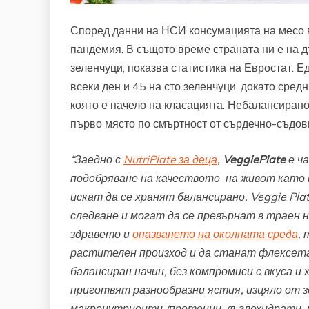
Според данни на НСИ консумацията на месо в
пандемия. В същото време страната ни е на 
зеленчуци, показва статистика на Евростат. 
всеки ден и 45 на сто зеленчуци, докато сред
която е начело на класацията. Небалансирано
първо място по смъртност от сърдечно-съдов
“Заедно с
NutriPlate за деца
,
VeggiePlate
е ча
подобряване на качеството на живот като п
искат да се хранят балансирано.
Veggie Pla
следване и могат да се превърнат в траен на
здравето и
опазването на околната среда
,
растителен произход и да станат флексет
балансиран начин, без компромиси с вкуса 
приготвят разнообразни ястия, изцяло от з
макронутриенти (протеини, въглехидрати, 