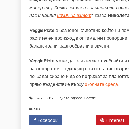
минерали). Колко ястия на растителна осно
нас и нашия
начин на живот
“, казва
Николета
VeggiePlate
е безценен съветник, който ни по
растителен произход в оптимални пропорции 
балансирани, разнообразни и вкусни.
VeggiePlate
може да се изтегли от уебсайта и
разнообразие. Подходящ е както за
вегетари
по-балансирано и да се погрижат за планетата,
пряко въздействие върху
околната среда
.
VeggiePlate
,
диета
,
здраве
,
нестле
SHARE
Facebook
Twitter
Pinterest