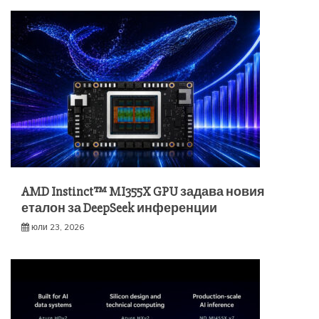
AMD Instinct™ MI355X GPU задава новия
еталон за DeepSeek инференции
юли 23, 2026