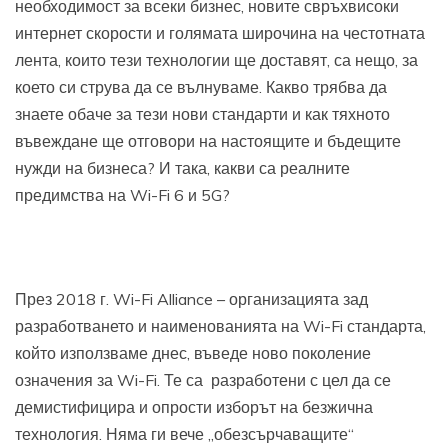
необходимост за всеки бизнес, новите свръхвисоки
интернет скорости и голямата широчина на честотната
лента, които тези технологии ще доставят, са нещо, за
което си струва да се вълнуваме. Какво трябва да
знаете обаче за тези нови стандарти и как тяхното
въвеждане ще отговори на настоящите и бъдещите
нужди на бизнеса? И така, какви са реалните
предимства на Wi-Fi 6 и 5G?
През 2018 г. Wi-Fi Alliance – организацията зад
разработването и наименованията на Wi-Fi стандарта,
който използваме днес, въведе ново поколение
означения за Wi-Fi. Те са разработени с цел да се
демистифицира и опрости изборът на безжична
технология. Няма ги вече „обезсърчаващите“