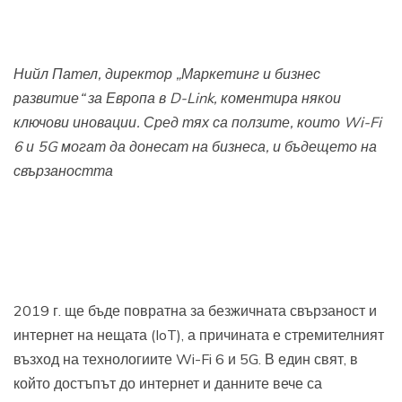
Нийл Пател, директор „Маркетинг и бизнес
развитие“ за Европа в
D-Link
, коментира някои
ключови иновации. Сред тях са ползите, които
Wi-Fi
6
и
5G
могат да донесат на бизнеса, и бъдещето на
свързаността
2019 г. ще бъде повратна за безжичната свързаност и
интернет на нещата (IoT), а причината е стремителният
възход на технологиите Wi-Fi 6 и 5G. В един свят, в
който достъпът до интернет и данните вече са