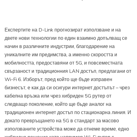
Експертите на D-Link прогнозират използване и на
двете нови технологии по един взаимно допълващ се
начин в различните индустрии, благодарение на
уникалните им предимства, а именно скоростта и
мобилността, предоставяни от 5G, и повсеместната
свързаност и традиционния LAN достъп, предлагани от
Wi-Fi 6. Изборът, пред който ще бъде изправен
бизнесът, е как да си осигури интернет достъпът – чрез
кабелна връзка или чрез хибриден 5G рутер от
следващо поколение, който ще бъде аналог на
традиционен интернет достъп по стационарна линия. И
докато превръщането на 5G в стандарт за масово
използваните устройства може да отнеме време, едно
хибридно решение като например Wi-Fi рутер с