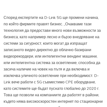
Според експертите на D-Link 5G ще промени начина,
по който фирмите правят бизнес. „Очакваме тази
технология да предостави много нови възможности за
бизнеса, като например лесно и бързо внедряване на
системи за сигурност, които могат да изпращат
записаното видео директно до облачно базирани
видеорекордери, или интелигентни вендинг машини,
или интелигентна система за осветление, способна да
засича наличие на човек на пътя и да включва и
изключва уличното осветление при необходимост. D-
Link вече работи с 5G съвместимо CPE оборудване,
като системите ще бъдат пуснато глобално до 2020 г.
Това ще позволи на компаниите да работят в райони,
където няма високоскоростен интернет по стационарни