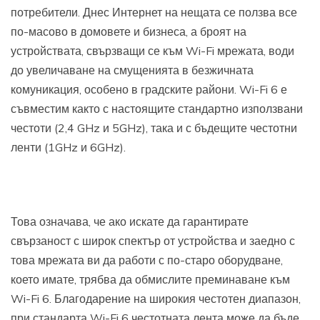
потребители. Днес Интернет на нещата се ползва все
по-масово в домовете и бизнеса, а броят на
устройствата, свързващи се към Wi-Fi мрежата, води
до увеличаване на смущенията в безжичната
комуникация, особено в градските райони. Wi-Fi 6 е
съвместим както с настоящите стандартно използвани
честоти (2,4 GHz и 5GHz), така и с бъдещите честотни
ленти (1GHz и 6GHz).
Това означава, че ако искате да гарантирате
свързаност с широк спектър от устройства и заедно с
това мрежата ви да работи с по-старо оборудване,
което имате, трябва да обмислите преминаване към
Wi-Fi 6. Благодарение на широкия честотен диапазон,
при стандарта Wi-Fi 6 честотната лента може да бъде