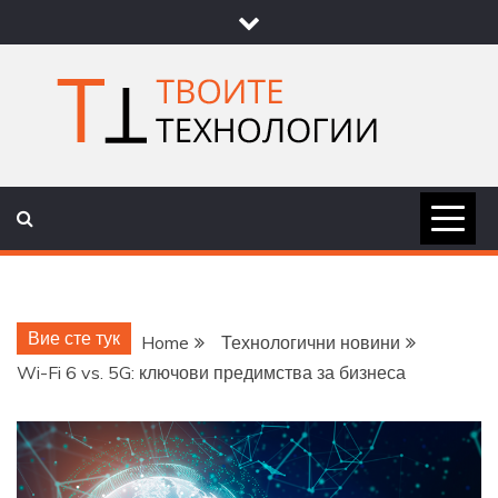
Skip
to
content
ТВОИТЕ
НОВИНИ ЗА ТЕХНОЛОГИИ И
НАУКА
ТЕХНОЛОГ
Вие сте тук
Home
Технологични новини
Wi-Fi 6 vs. 5G: ключови предимства за бизнеса