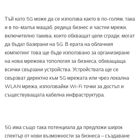
Тъй като 5G може да се използва както в по-голям, така
и в по-малък мащаб, редица бизнес и частни мрежи,
включително такива, които обхващат цели сгради, могат
да бъдат базирани на 5G. В ерата на облачния
компютинг това ще бъде използвано за организиране
на нова мрежова топология за бизнеса, обхващаща
всички свързани устройства. Устройствата ще се
свързват директно към 5G мрежата или чрез локална
WLAN мрежа, използвайки Wi-Fi точки за достъп и
съществуващата кабелна инфраструктура.
5G има също така потенциала да предложи широк
спектър от нови възможности за бизнеса – създаване