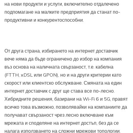
на нови продукти и услуги, включително отдалечено
подпомагане на малките предприятия да станат по-
продуктивни и конкурентоспособни.
От друга страна, избирането на интернет доставчик
вече няма да бъде ограничено до избор на компания
въз основа на наличната свързаност, т.е. кабелна
(FTTH, xDSL или GPON), но и на други критерии като
скорост или клиентско обслужване. Смяната на един
интернет доставчик с друг ще става все по-лесно.
Хибридните решения, базирани на Wi-Fi 6 и 5G, правят
всичко това възможно, позволявайки на компаниите да
получават свързаност чрез лесно включване към
мрежата и споделяне на интернет достъп, без да се
налага използването на сложни мрежови топологии.