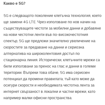
Какво е 5
G?
5G е следващото поколение клетъчна технология, което
ще замени 4G LTE. Чрез използване по нов начин на
съществуващите честоти за мобилни данни и добавяне
на нови честотни ленти във по-високочестотния
спектър, 5G ще предложи значително увеличение на
скоростите за предаване на данни и сериозна
алтернатива на широколентовия достъп по
стационарна линия. Исторически, клетъчните мрежи са
били използвани за пренос на глас и данни в големи
територии. Въпреки това обаче, 5G има сериозен
потенциал да промени правилата, тъй като може да
осигури скорости и необходимата честотна лента за
интернет свързаност в локални и частни мрежи, като
например малки офисни пространства.