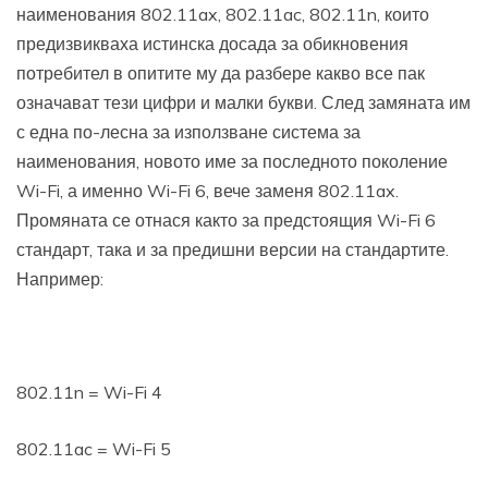
наименования 802.11ax, 802.11ac, 802.11n, които
предизвикваха истинска досада за обикновения
потребител в опитите му да разбере какво все пак
означават тези цифри и малки букви. След замяната им
с една по-лесна за използване система за
наименования, новото име за последното поколение
Wi-Fi, а именно Wi-Fi 6, вече заменя 802.11ax.
Промяната се отнася както за предстоящия Wi-Fi 6
стандарт, така и за предишни версии на стандартите.
Например:
802.11n = Wi-Fi 4
802.11ac = Wi-Fi 5