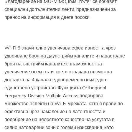
Благодарение на MU-MIMO, към „пътя“ се добавят
специални допълнителни ленти, предназначени за
пренос на информация в двете посоки.
Wi-Fi 6 значително увеличава ефективността чрез
удвояване броя на даунстрийм каналите и нарастване
броя на ъпстрийм каналите с възможност за
увеличение осем пъти, което означава възможна
доставка на 4 канала едновременно към едно-
единствено устройство. Функцията Orthogonal
Frequency Division Multiple Access подобрява
множество аспекти на Wi-Fi мрежата, като я прави по-
ефективна чрез намаление на латентността и
подобрение на цялостното качество на услугата в
силно натоварени зони с големи изисквания, като