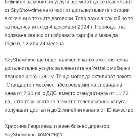
Unlimited за мобилни услуги ще могат да се възползват
от SkyShowtime като част от допълнителните позиции,
включени в техните договори. Това важи в случай че те
са подписани след 4 декември 2024 г. Периодът на
ползване зависи от избраната тарифа и може да
бъде 6, 12 или 24 месеца.
SkyShowtime ще бъде наличен и като самостоятелна
допълнителна услуга за клиентите на Yettel с мобилни
планове и с Yettel TV. Те ще могат да активират пакета
„Стандартен месечен“ (без реклами) на специална
цена от 7,80 лв. с ДДС, вместо стандартната от 11,72
лв., като тези, които го вземат с телевизионна услуга,
получават достъп и до 2 линейни канала с HD качество.
Христина Георгиева, главен бизнес директор,
SkyShowtime, коментира: