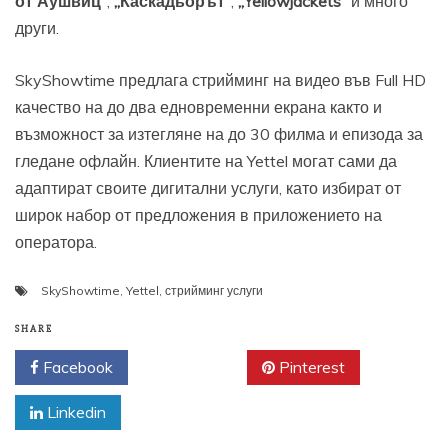
от Аушвиц“
,
„Каскадьорът“
,
„Yellowjackets“
и много
други.
SkyShowtime предлага стрийминг на видео във Full HD
качество на до два едновременни екрана както и
възможност за изтегляне на до 30 филма и епизода за
гледане офлайн. Клиентите на Yettel могат сами да
адаптират своите дигитални услуги, като избират от
широк набор от предложения в приложението на
оператора.
SkyShowtime
,
Yettel
,
стрийминг услуги
SHARE
Facebook
Twitter
Pinterest
Linkedin