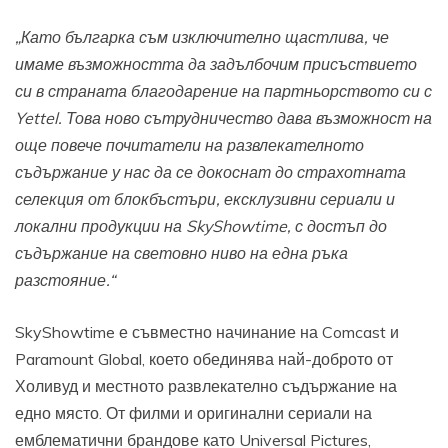
„Като българка съм изключително щастлива, че
имаме възможността да задълбочим присъствието
си в страната благодарение на партньорството си с
Yettel. Това ново сътрудничество дава възможност на
още повече почитатели на развлекателното
съдържание у нас да се докоснат до страхотната
селекция от блокбъстъри, ексклузивни сериали и
локални продукции на SkyShowtime, с достъп до
съдържание на световно ниво на една ръка
разстояние.“
SkyShowtime е съвместно начинание на Comcast и
Paramount Global, което обединява най-доброто от
Холивуд и местното развлекателно съдържание на
едно място. От филми и оригинални сериали на
емблематични брандове като Universal Pictures,