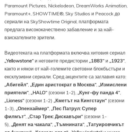
Paramount Pictures, Nickelodeon, DreamWorks Animation,
Paramount+, SHOWTIME®, Sky Studios и Peacock до
сериали на SkyShowtime Original, платформата
предлага висококачествено забавление и за най-
взискателните зрители.
Видеотеката на платформата включва хитовия сериал
„Yellowstone“
и неговите предистории
„1883“
и
„1923“
,
както и някои от най-големите световни блокбъстъри и
ексклузивни сериали. Сред акцентите са заглавия като:
„Абигейл“
,
„Един аристократ в Москва“
,
„Измислени
приятели“
,
„HALO“
(сезони 1-2),
„Кунг-фу панда 4“
,
„Lioness“
(сезони 1-2)
„Кметът на Кингстаун“
(сезони
1-3),
„Опенхаймер“
,
„Пес Патрул: Супер
филмът“
,
„Стар Трек: Дискавъри“
(сезони 1-
5),
„Денят на чакала“
,
„Тъмнината“
,
„Татуировчикът