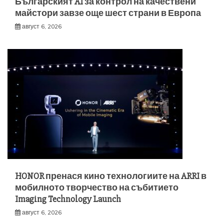
Българският AI за контрол на качествени
майстори завзе още шест страни в Европа
август 6, 2026
HONOR пренася кино технологиите на ARRI в
мобилното творчество на събитието
Imaging Technology Launch
август 6, 2026