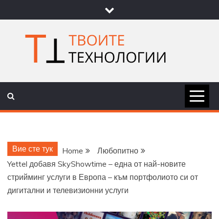
Skip
to
content
ТВОИТЕ
НОВИНИ ЗА ТЕХНОЛОГИИ И
НАУКА
ТЕХНОЛОГ
Вие сте тук
Home
Любопитно
Yettel добавя SkyShowtime – една от най-новите
стрийминг услуги в Европа – към портфолиото си от
дигитални и телевизионни услуги