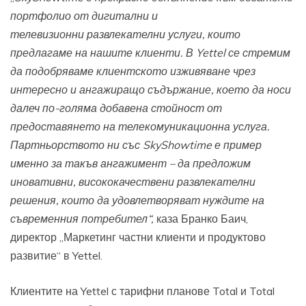
портфолио от дигитални и
телевизионни
развлекателни услуги, които
предлагаме на нашите клиенти. В
Yettel
се стремим
да подобряваме клиентското изживяване чрез
интересно и ангажиращо съдържание, което да носи
далеч по-голяма добавена стойност от
предоставянето на телекомуникационна услуга.
Партньорството ни със SkyShowtime е пример
именно за такъв ангажимент – да предложим
иновативни, висококачествени развлекателни
решения, които да удовлетворяват нуждите на
съвременния потребител“,
каза Бранко Баич,
директор „Маркетинг частни клиенти и продуктово
развитие“ в Yettel.
Клиентите на Yettel с тарифни планове Total и Total