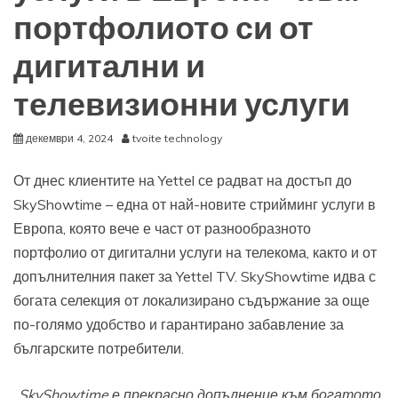
портфолиото си от
дигитални и
телевизионни услуги
декември 4, 2024
tvoite technology
От днес клиентите на Yettel се радват на достъп до
SkyShowtime – една от най-новите стрийминг услуги в
Европа, която вече е част от разнообразното
портфолио от дигитални услуги на телекома, както и от
допълнителния пакет за Yettel TV. SkyShowtime идва с
богата селекция от локализирано съдържание за още
по-голямо удобство и гарантирано забавление за
българските потребители.
„
SkyShowtime е прекрасно допълнение към богатото