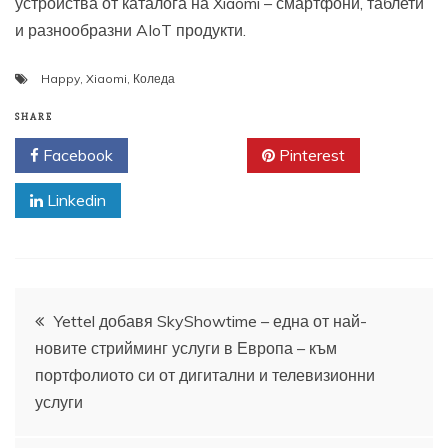
устройства от каталога на Xiaomi – смартфони, таблети
и разнообразни AIoT продукти.
Happy
,
Xiaomi
,
Коледа
SHARE
Facebook
Twitter
Pinterest
Linkedin
Навигация
Yettel добавя SkyShowtime – една от най-
новите стрийминг услуги в Европа – към
портфолиото си от дигитални и телевизионни
услуги