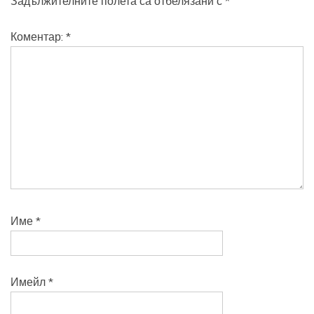
Задължителните полета са отбелязани с
*
Коментар:
*
Име
*
Имейл
*