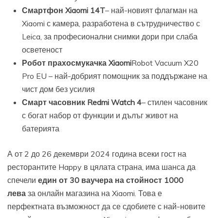
Смартфон Xiaomi 14T
– най-новият флагман на
Xiaomi с камера, разработена в сътрудничество с
Leica, за професионални снимки дори при слаба
осветеност
Робот прахосмукачка Xiaomi
Robot Vacuum X20
Pro EU – най-добрият помощник за поддържане на
чист дом без усилия
Смарт часовник Redmi Watch 4
– стилен часовник
с богат набор от функции и дълъг живот на
батерията
А от 2 до 26 декември 2024 година всеки гост на
ресторантите Happy в цялата страна, има шанса да
спечели
един от 30 ваучера на стойност 1000
лева
за онлайн магазина на Xiaomi. Това е
перфектната възможност да се сдобиете с най-новите