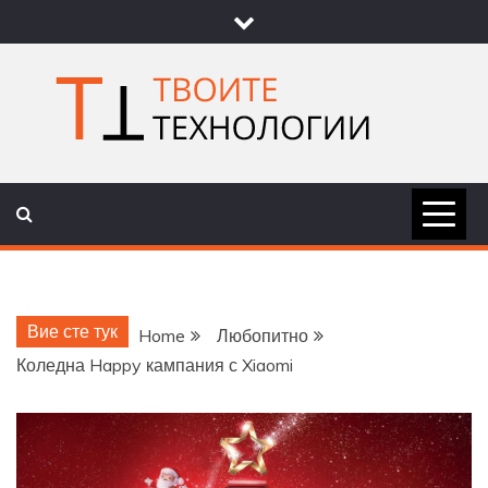
Skip
to
content
ТВОИТЕ
НОВИНИ ЗА ТЕХНОЛОГИИ И
НАУКА
ТЕХНОЛОГ
Вие сте тук
Home
Любопитно
Коледна Happy кампания с Xiaomi