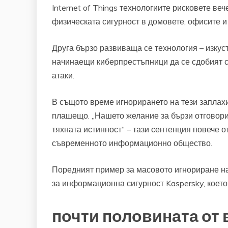
Internet of Things технологиите рисковете веч
физическата сигурност в домовете, офисите и 
Друга бързо развиваща се технология – изкус
начинаещи киберпрестъпници да се сдобият с
атаки.
В същото време игнорирането на тези заплахи
плашещо. „Нашето желание за бързи отговори
тяхната истинност“ – тази сентенция повече о
съвременното информационно общество.
Поредният пример за масовото игнориране на
за информационна сигурност Kaspersky, което
почти половината от 