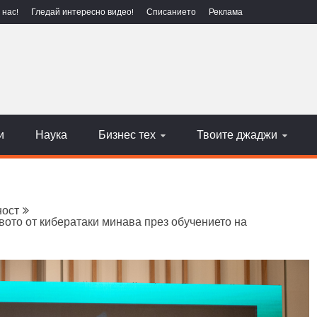
 нас!
Гледай интересно видео!
Списанието
Реклама
ЕХНОЛОГИИ
НАУКА
и
Наука
Бизнес тех
Твоите джаджи
ност
вото от кибератаки минава през обучението на