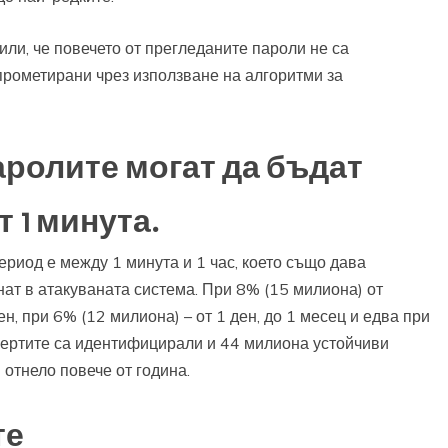
или, че повечето от прегледаните пароли не са
прометирани чрез използване на алгоритми за
паролите могат да бъдат
т 1 минута.
риод е между 1 минута и 1 час, което също дава
ат в атакуваната система. При 8% (15 милиона) от
ен, при 6% (12 милиона) – от 1 ден, до 1 месец и едва при
спертите са идентифицирали и 44 милиона устойчиви
 отнело повече от година.
те