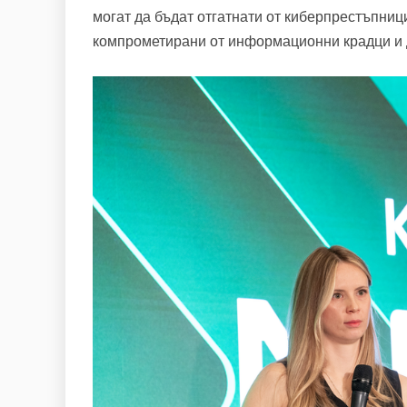
могат да бъдат отгатнати от киберпрестъпниц
компрометирани от информационни крадци и до