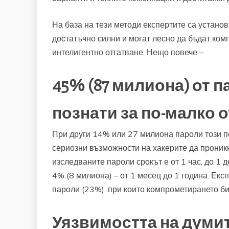
На база на тези методи експертите са установ
достатъчно силни и могат лесно да бъдат ком
интелигентно отгатване. Нещо повече –
45% (87 милиона) от 
познати за по-малко о
При други 14% или 27 милиона пароли този пе
сериозни възможности на хакерите да проникн
изследваните пароли срокът е от 1 час, до 1 д
4% (8 милиона) – от 1 месец до 1 година. Ек
пароли (23%), при които компрометирането би
Уязвимостта на думи