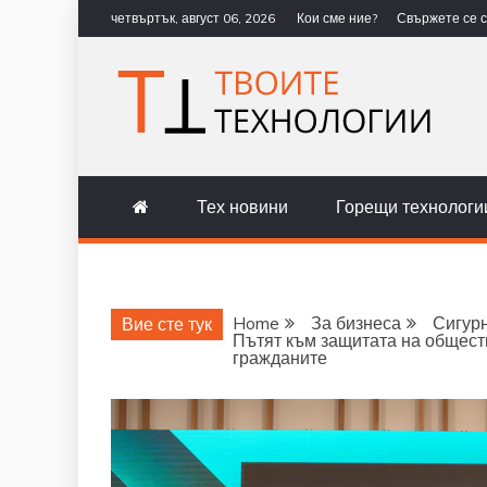
Skip
четвъртък, август 06, 2026
Кои сме ние?
Свържете се с
to
content
ТВОИТЕ Т
НОВИНИ ЗА ТЕХНОЛОГИИ И 
Тех новини
Горещи технологи
Home
За бизнеса
Сигур
Вие сте тук
Пътят към защитата на общест
гражданите