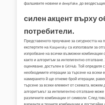
фалшивите новини и deepfake, до вездесъщия 
силен акцент върху о
потребители.
Представеното проучване за сигурността на п
експертите на Kaspersky са използвали за от
изпробване на всички възможни комбинации от
както и алгоритъм за интелигентно отгатване
оценяване, достъпен в GitHub. Той определя 
необходимите итерации за търсене на всеки е
намирането й ще отнеме брой итерации, равен
търсене за всеки елемент от схемата, можем 
алгоритъмът за интелигентно отгатване може 
различните комбинации от символи. След това
варианти и техните комбинации и достигайки 