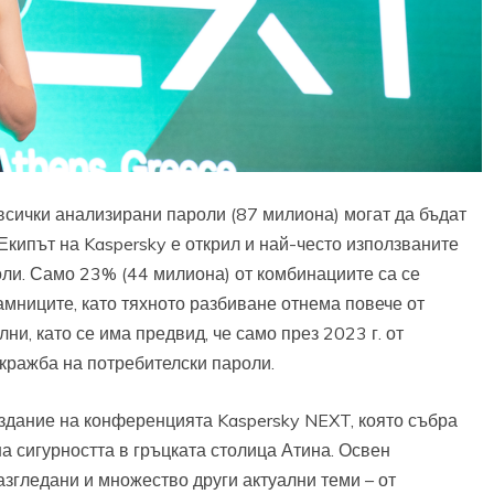
всички анализирани пароли (87 милиона) могат да бъдат
Екипът на Kaspersky е открил и най-често използваните
оли. Само 23% (44 милиона) от комбинациите са се
амниците, като тяхното разбиване отнема повече от
ни, като се има предвид, че само през 2023 г. от
 кражба на потребителски пароли.
здание на конференцията Kaspersky NEXT, която събра
а сигурността в гръцката столица Атина. Освен
азгледани и множество други актуални теми – от