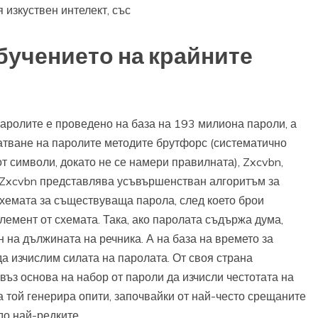
изкуствен интелект, със
бучението на крайните
аролите е проведено на база на 193 милиона пароли, а
гатване на паролите методите брутфорс (систематично
 символи, докато не се намери правилната), Zxcvbn,
. Zxcvbn представлява усъвършенстван алгоритъм за
схемата за съществуваща парола, след което брои
лемент от схемата. Така, ако паролата съдържа дума,
 на дължината на речника. А на база на времето за
да изчислим силата на паролата. От своя страна
въз основа на набор от пароли да изчисли честотата на
 той генерира опити, започвайки от най-често срещаните
до най-редките.