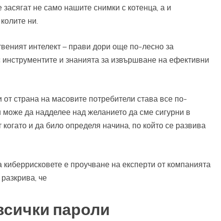
е засягат не само нашите снимки с котенца, а и
колите ни.
твеният интелект – прави дори още по-лесно за
 инструментите и знанията за извършване на ефективни
 от страна на масовите потребители става все по-
 може да надделее над желанието да сме сигурни в
т когато и да било определя начина, по който се развива
 киберрисковете е проучване на експерти от компанията
 разкрива, че
всички пароли