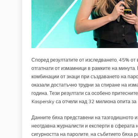
Според резултатите от изследването, 45% от 
отгатнати от измамници в рамките на минута. 
комбинации от знаци при създаването на пар
оказали достатъчно трудни за спиране на изм
година. Тези резултати са особено притеснител
Kaspersky са отчели над 32 милиона опита за
Данните бяха представени на тазгодишното и
неотдавна журналисти и експерти в сферата н
сигурността на паролите, на събитието бяха р