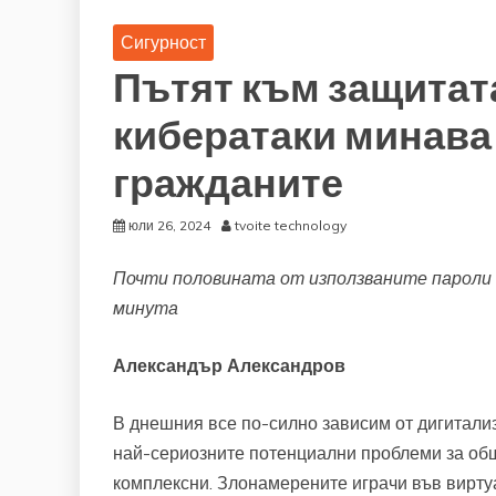
Сигурност
Пътят към защитат
кибератаки минава
гражданите
юли 26, 2024
tvoite technology
Почти половината от използваните пароли 
минута
Александър Александров
В днешния все по-силно зависим от дигитали
най-сериозните потенциални проблеми за общ
комплексни. Злонамерените играчи във виртуа