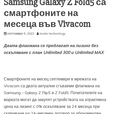
Samsung Galaxy Z Fold5 са
смартфоните на
месеца във Vivacom
септември 5, 2023
tvoite technology
Двата флагмана се предлагат на лизинг без
оскъпяване
с план
Unlimited 300
и
Unlimited MAX
Смартфоните на месец септември в мрежата на
Vivacom са двата актуални сгъваеми флагмана на
Samsung – Galaxy Z Flip5 и Z Fold5. Почитателите на
марката могат да закупят устройствата на атрактивна
цена на лизинг с 0% оскъпяване за 24 месеца при
сключване на 24-месечен договор за абонаментен