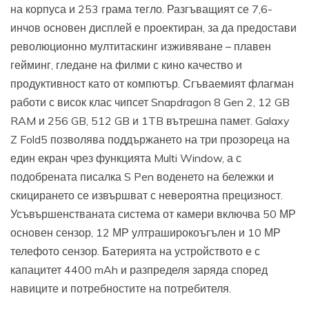
на корпуса и 253 грама тегло. Разгъващият се 7,6-
инчов основен дисплей е проектиран, за да предостави
революционно мултитаскинг изживяване – плавен
гейминг, гледане на филми с кино качество и
продуктивност като от компютър. Сгъваемият флагман
работи с висок клас чипсет Snapdragon 8 Gen 2, 12 GB
RAM и 256 GB, 512 GB и 1TB вътрешна памет. Galaxy
Z Fold5 позволява поддържането на три прозореца на
един екран чрез функцията Multi Window, а с
подобрената писалка S Pen воденето на бележки и
скицирането се извършват с невероятна прецизност.
Усъвършенстваната система от камери включва 50 МР
основен сензор, 12 МР ултраширокоъгълен и 10 МР
телефото сензор. Батерията на устройството е с
капацитет 4400 mAh и разпределя заряда според
навиците и потребностите на потребителя.