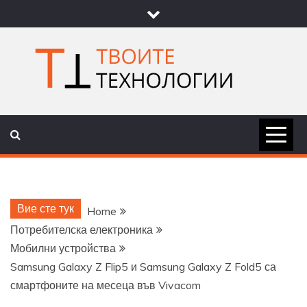
Skip
to
content
ТВОИТЕ
НОВИНИ ЗА ТЕХНОЛОГИИ И
НАУКА
ТЕХНОЛОГ
Вие сте тук
Home
Потребителска електроника
Мобилни устройства
Samsung Galaxy Z Flip5 и Samsung Galaxy Z Fold5 са
смартфоните на месеца във Vivacom