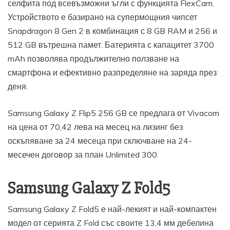
селфита под всевъзможни ъгли с функцията FlexCam.
Устройството е базирано на супермощния чипсет
Snapdragon 8 Gen 2 в комбинация с 8 GB RAM и 256 и
512 GB вътрешна памет. Батерията с капацитет 3700
mAh позволява продължително ползване на
смартфона и ефективно разпределяне на заряда през
деня.
Samsung Galaxy Z Flip5 256 GB се предлага от Vivacom
на цена от 70,42 лева на месец на лизинг без
оскъпяване за 24 месеца при сключване на 24-
месечен договор за план Unlimited 300.
Samsung Galaxy Z Fold5
Samsung Galaxy Z Fold5 е най-лекият и най-компактен
модел от серията Z Fold със своите 13,4 мм дебелина