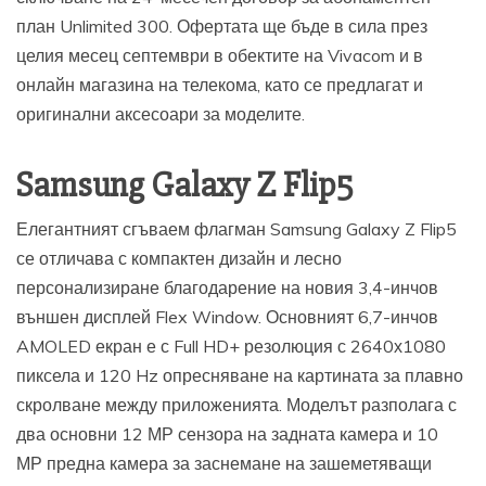
план Unlimited 300. Офертата ще бъде в сила през
целия месец септември в обектите на Vivacom и в
онлайн магазина на телекома, като се предлагат и
оригинални аксесоари за моделите.
Samsung Galaxy Z Flip5
Елегантният сгъваем флагман Samsung Galaxy Z Flip5
се отличава с компактен дизайн и лесно
персонализиране благодарение на новия 3,4-инчов
външен дисплей Flex Window. Основният 6,7-инчов
AMOLED екран е с Full HD+ резолюция с 2640х1080
пиксела и 120 Hz опресняване на картината за плавно
скролване между приложенията. Моделът разполага с
два основни 12 МР сензора на задната камера и 10
МР предна камера за заснемане на зашеметяващи