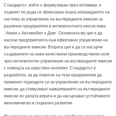
Стандартът, който e формулиран през октомври, е
първият по рода си, фокусиран върху изграждането на
система за управление на въглеродните емисии за
различни предприятия в интелигентната екосистема
„Човек x Автомобил x Дом“. Основната му цел е да
насочи предприятията към ефективно управление на
въглеродните емисии. Втората цел е да се насърчи
създаването на нови качествени производствени сили
чрез интелигентно управление на въглеродните емисии
с помощта на изкуствен интелект. Стандартът е
разработен, за да помогне на тези предприятия да
променят подходите си за управление на въглеродните
емисии, да стимулират намаляването на въглеродните
емисии по цялата верига и да насърчават устойчивото
икономическо и социално развитие.