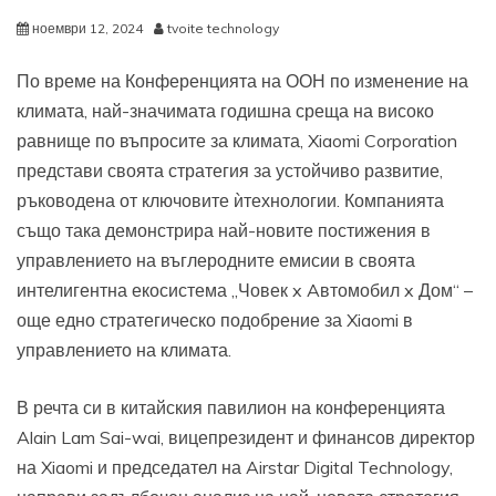
ноември 12, 2024
tvoite technology
По време на Конференцията на ООН по изменение на
климата, най-значимата годишна среща на високо
равнище по въпросите за климата, Xiaomi Corporation
представи своята стратегия за устойчиво развитие,
ръководена от ключовите ѝтехнологии. Компанията
също така демонстрира най-новите постижения в
управлението на въглеродните емисии в своята
интелигентна екосистема „Човек x Aвтомобил x Дом“ –
още едно стратегическо подобрение за Xiaomi в
управлението на климата.
В речта си в китайския павилион на конференцията
Alain Lam Sai-wai, вицепрезидент и финансов директор
на Xiaomi и председател на Airstar Digital Technology,