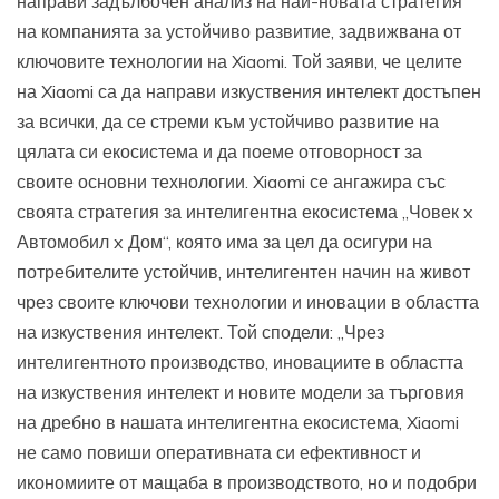
направи задълбочен анализ на най-новата стратегия
на компанията за устойчиво развитие, задвижвана от
ключовите технологии на Xiaomi. Той заяви, че целите
на Xiaomi са да направи изкуствения интелект достъпен
за всички, да се стреми към устойчиво развитие на
цялата си екосистема и да поеме отговорност за
своите основни технологии. Xiaomi се ангажира със
своята стратегия за интелигентна екосистема „Човек x
Автомобил x Дом“, която има за цел да осигури на
потребителите устойчив, интелигентен начин на живот
чрез своите ключови технологии и иновации в областта
на изкуствения интелект. Той сподели: „Чрез
интелигентното производство, иновациите в областта
на изкуствения интелект и новите модели за търговия
на дребно в нашата интелигентна екосистема, Xiaomi
не само повиши оперативната си ефективност и
икономиите от мащаба в производството, но и подобри