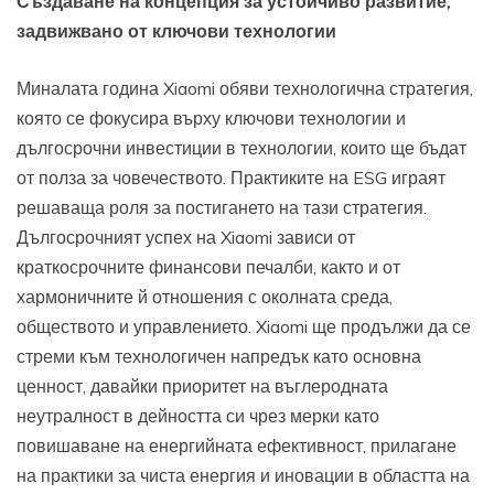
Създаване на концепция за устойчиво развитие,
задвижвано от ключови технологии
Миналата година Xiaomi обяви технологична стратегия,
която се фокусира върху ключови технологии и
дългосрочни инвестиции в технологии, които ще бъдат
от полза за човечеството. Практиките на ESG играят
решаваща роля за постигането на тази стратегия.
Дългосрочният успех на Xiaomi зависи от
краткосрочните финансови печалби, както и от
хармоничните й отношения с околната среда,
обществото и управлението. Xiaomi ще продължи да се
стреми към технологичен напредък като основна
ценност, давайки приоритет на въглеродната
неутралност в дейността си чрез мерки като
повишаване на енергийната ефективност, прилагане
на практики за чиста енергия и иновации в областта на