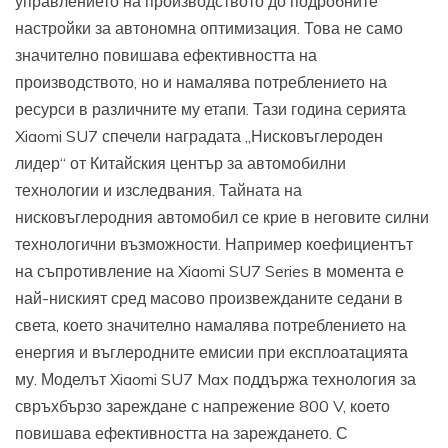
управлението на производството до подробните
настройки за автономна оптимизация. Това не само
значително повишава ефективността на
производството, но и намалява потреблението на
ресурси в различните му етапи. Тази година серията
Xiaomi SU7 спечели наградата „Нисковъглероден
лидер“ от Китайския център за автомобилни
технологии и изследвания. Тайната на
нисковъглеродния автомобил се крие в неговите силни
технологични възможности. Например коефициентът
на съпротивление на Xiaomi SU7 Series в момента е
най-ниският сред масово произвежданите седани в
света, което значително намалява потреблението на
енергия и въглеродните емисии при експлоатацията
му. Моделът Xiaomi SU7 Max поддържа технология за
свръхбързо зареждане с напрежение 800 V, което
повишава ефективността на зареждането. С