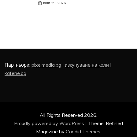
юли 29, 2026
Партньори:
pixelmedia.bg
I
изкупуване на коли
I
kafene.bg
All Rights Reserved 2026.
Proudly powered by WordPress
|
Theme: Refined
Magazine by
Candid Themes
.