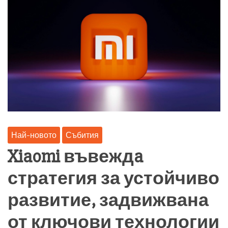
Най-новото
Събития
Xiaomi въвеждa
стратегия за устойчиво
развитие, задвижвана
от ключови технологии