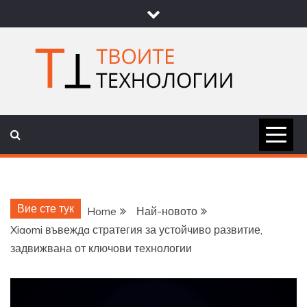
Skip
to
content
ТВОИТЕ
НОВИНИ ЗА ТЕХНОЛОГИИ И
НАУКА
ТЕХНОЛОГ
Вие сте тук
Home
Най-новото
Xiaomi въвеждa стратегия за устойчиво развитие,
задвижвана от ключови технологии