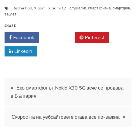
Redmi Pad
,
Xiaomi
,
Xiaomi 12T
,
слушалки
,
смарт гривна
,
смартфон
,
таблет
SHARE
Facebook
Twitter
Pinterest
Linkedin
Навигация
Еко смартфонът Nokia X30 5G вече се продава
в България
Скоростта на уебсайтовете става все по-важна