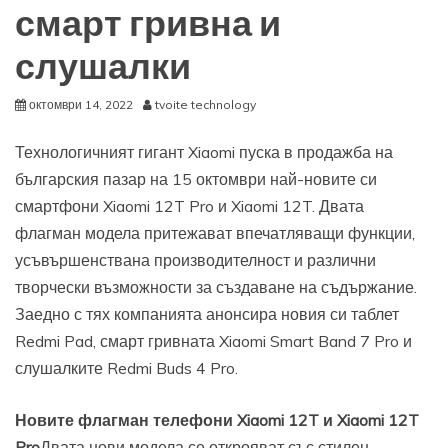
смарт гривна и
слушалки
октомври 14, 2022
tvoite technology
Технологичният гигант Xiaomi пуска в продажба на
българския пазар на 15 октомври най-новите си
смартфони Xiaomi 12T Pro и Xiaomi 12T. Двата
флагман модела притежават впечатляващи функции,
усъвършенствана производителност и различни
творчески възможности за създаване на съдържание.
Заедно с тях компанията анонсира новия си таблет
Redmi Pad, смарт гривната Xiaomi Smart Band 7 Pro и
слушалките Redmi Buds 4 Pro.
Новите флагман телефони Xiaomi 12T и Xiaomi 12T
Pro
Двата нови модела се открояват със стилен