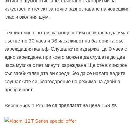
активно шумопотискане, съчетано с алгоритми за
изкуствен интелект за точно разпознаване на човешкия
глас и околния шум.
Техният чип с по-ниска мощност им позволява да имат
съответно 30 часа и 36 часа живот на батерията със
зареждащия калъф. Слушалките издържат до 9 часа с
едно зареждане, при което можете да слушате до два
часа музика с пет минути зареждане. Ще сте в синхрон
със заобикалящата ви среда, без да се налага вадите
слушалките си, благодарение на режима на двойна
прозрачност.
Redmi Buds 4 Pro ще се предлагат на цена 159 лв.