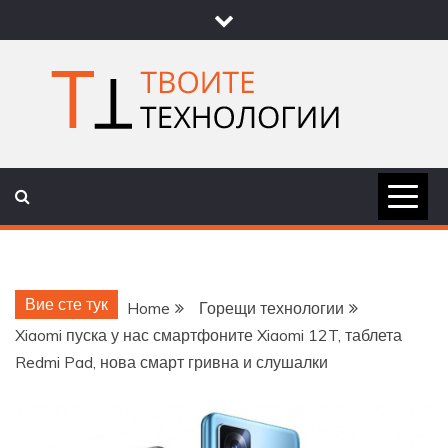
Skip
to
content
ТВОИТЕ
НОВИНИ ЗА ТЕХНОЛОГИИ И
НАУКА
ТЕХНОЛОГ
Вие сте тук
Home
Горещи технологии
Xiaomi пуска у нас смартфоните Xiaomi 12T, таблета
Redmi Pad, нова смарт гривна и слушалки