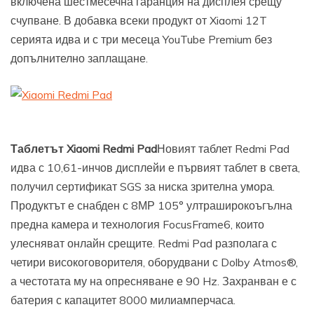
включена шестмесечна гаранция на дисплея срещу
счупване. В добавка всеки продукт от Xiaomi 12T
серията идва и с три месеца YouTube Premium без
допълнително заплащане.
Таблетът Xiaomi Redmi Pad
Новият таблет Redmi Pad
идва с 10,61-инчов дисплейи е първият таблет в света,
получил сертификат SGS за ниска зрителна умора.
Продуктът е снабден с 8МР 105° ултраширокоъгълна
предна камера и технология FocusFrame6, които
улесняват онлайн срещите. Redmi Pad разполага с
четири високоговорителя, оборудвани с Dolby Atmos®,
а честотата му на опресняване е 90 Hz. Захранван е с
батерия с капацитет 8000 милиамперчаса.