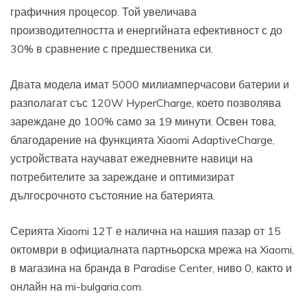
графичния процесор. Той увеличава
производителността и енергийната ефективност с до
30% в сравнение с предшественика си.
Двата модела имат 5000 милиамперчасови батерии и
разполагат със 120W HyperCharge, което позволява
зареждане до 100% само за 19 минути. Освен това,
благодарение на функцията Xiaomi AdaptiveCharge,
устройствата научават ежедневните навици на
потребителите за зареждане и оптимизират
дългосрочното състояние на батерията.
Серията Xiaomi 12T е налична на нашия пазар от 15
октомври в официалната партньорска мрежа на Xiaomi,
в магазина на бранда в Paradise Center, ниво 0, както и
онлайн на mi-bulgaria.com.