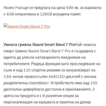
Redmi Pad ще се предлага на цена 599 лв. за варианта
с 4GB оперативна и 128GB вградена памет.
Умната гривна Xiaomi Smart Band 7 Pro
Най-новата
смарт гривна Xiaomi Smart Band 7 Pro е създадена с
идеята да улесни натовареното ежедневие на
потребителите. Редица функции като проследяване на
съня и над 110 спортни режими се визуализират на
1,64-инчов правоъгълен AMOLED дисплей с висока
разделителна способност. Устройството има над 150
дигитални циферблата достъпни в приложението, 2
цвята на продукта и с 8 различни опции за
персонализация на каишката в приятна на допир