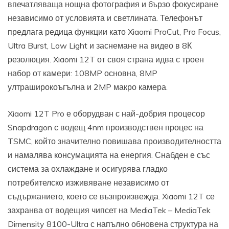
впечатляваща нощна фотография и бързо фокусиране
независимо от условията и светлината. Телефонът
предлага редица функции като Xiaomi ProCut, Pro Focus,
Ultra Burst, Low Light и заснемане на видео в 8К
резолюция. Xiaomi 12T от своя страна идва с троен
набор от камери: 108MP основна, 8MP
ултраширокоъгълна и 2MP макро камера.
Xiaomi 12T Pro е оборудван с най-добрия процесор
Snapdragon с водещ 4nm производствен процес на
TSMC, който значително повишава производителността
и намалява консумацията на енергия. Снабден е със
система за охлаждане и осигурява гладко
потребителско изживяване независимо от
съдържанието, което се възпроизвежда. Xiaomi 12T се
захранва от водещия чипсет на MediaTek – MediaTek
Dimensity 8100-Ultra с напълно обновена структура на