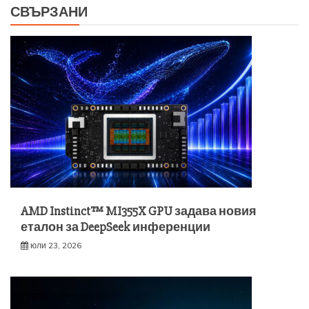
СВЪРЗАНИ
AMD Instinct™ MI355X GPU задава новия
еталон за DeepSeek инференции
юли 23, 2026