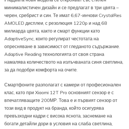
минималистичен дизайн и се предлагат в три цвята –
черен, сребрист и син. Те имат 6,67-инчови CrystalRes
AMOLED дисплеи, с резолюция 1220p и над 68
милиарда цвята, както и смарт функции като
AdaptiveSync, които регулират честотата на
опресняване в зависимост от гледаното съдържание.
Adaptive Reading технологията от своя страна
намалява количеството на излъчваната синя светлина,
за да подобри комфорта на очите.
Смартфоните разполагат с камери от професионален
клас, като при Xiaomi 12T Pro основният сензор е с
впечатляващите 200МР. Това е и първият сензор от
този вид в продукт на бранда, който осигурява
превъзходни кадри с висока яснота, заснемане на
богати детайли дори в условия на слаба светлина,